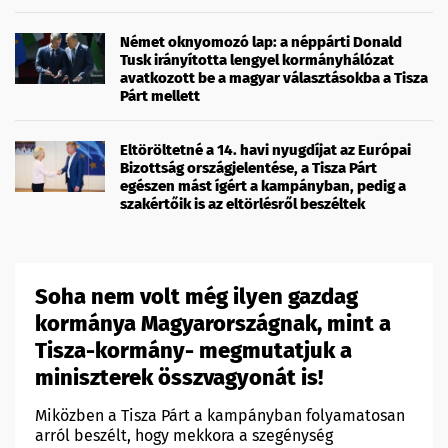
Német oknyomozó lap: a néppárti Donald
Tusk irányította lengyel kormányhálózat
avatkozott be a magyar választásokba a Tisza
Párt mellett
Eltöröltetné a 14. havi nyugdíjat az Európai
Bizottság országjelentése, a Tisza Párt
egészen mást ígért a kampányban, pedig a
szakértőik is az eltörlésről beszéltek
Soha nem volt még ilyen gazdag
kormánya Magyarországnak, mint a
Tisza-kormány- megmutatjuk a
miniszterek összvagyonát is!
Miközben a Tisza Párt a kampányban folyamatosan
arról beszélt, hogy mekkora a szegénység