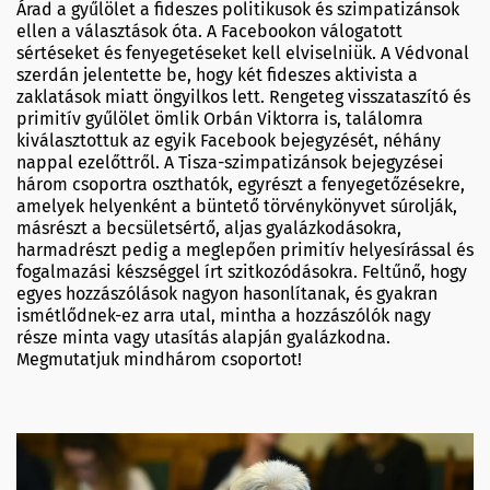
Árad a gyűlölet a fideszes politikusok és szimpatizánsok
ellen a választások óta. A Facebookon válogatott
sértéseket és fenyegetéseket kell elviselniük. A Védvonal
szerdán jelentette be, hogy két fideszes aktivista a
zaklatások miatt öngyilkos lett. Rengeteg visszataszító és
primitív gyűlölet ömlik Orbán Viktorra is, találomra
kiválasztottuk az egyik Facebook bejegyzését, néhány
nappal ezelőttről. A Tisza-szimpatizánsok bejegyzései
három csoportra oszthatók, egyrészt a fenyegetőzésekre,
amelyek helyenként a büntető törvénykönyvet súrolják,
másrészt a becsületsértő, aljas gyalázkodásokra,
harmadrészt pedig a meglepően primitív helyesírással és
fogalmazási készséggel írt szitkozódásokra. Feltűnő, hogy
egyes hozzászólások nagyon hasonlítanak, és gyakran
ismétlődnek-ez arra utal, mintha a hozzászólók nagy
része minta vagy utasítás alapján gyalázkodna.
Megmutatjuk mindhárom csoportot!