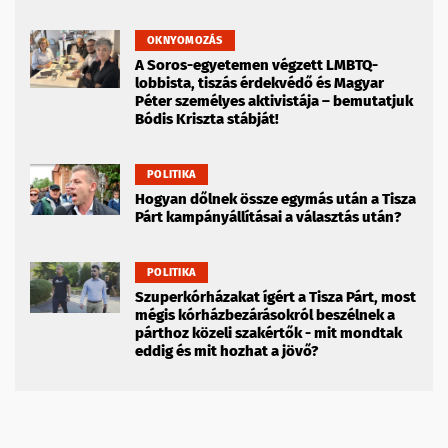
OKNYOMOZÁS
A Soros-egyetemen végzett LMBTQ-
lobbista, tiszás érdekvédő és Magyar
Péter személyes aktivistája – bemutatjuk
Bódis Kriszta stábját!
POLITIKA
Hogyan dőlnek össze egymás után a Tisza
Párt kampányállításai a választás után?
POLITIKA
Szuperkórházakat ígért a Tisza Párt, most
mégis kórházbezárásokról beszélnek a
párthoz közeli szakértők - mit mondtak
eddig és mit hozhat a jövő?