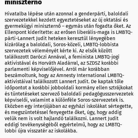
miniszternő
Hivatalba lépése után azonnal a genderpárti, baloldali
szervezetekkel kezdett egyeztetéseket az új oktatási és
gyermekügyi miniszternő – egymás után fogadta őket. Az
Ellenpont kiderítette: az erősen liberális-maga is LMBTQ-
párti-Lannert Judit heteken keresztül lényegében
kizárólag a baloldali, Soros-közeli, LMBTQ-lobbista
szervezetek véleményét kérte ki. Az elsők között
találkozott Daróczi Annával, a feminista LMBTQ-jogi
aktivistával és Horváth Aladárral, az SZDSZ korábbi
parlamenti képviselőjével. Arról már korábban
beszámoltunk, hogy az Amnesty International LMBTQ-
aktivistáival találkozott Lannert Judit. De kaptak tőle
időpontot a korábbi jobboldali kormány ellen sztrájkokat
és tüntetéseket szervező baloldali pedagógusszervezetek
képviselői, valamint a különféle Soros-szervezetek is.
Eközben egy interjújában az egyházi iskolákat sértegette,
és megszüntetéssel fenyegette őket, úgy, hogy addig
velük nem is volt hajlandó találkozni. Lannert Judit
eddigi tevékenységéből egyértelmű, hogy az LMBTQ-
lobbi újra visszatér az iskolákba.