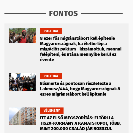
FONTOS
POLITIKA
8 ezer fős migránstábort kell építenie
Magyarországnak, ha életbe lép a
migrációs paktum - kiszámoltuk, mennyi
felépíteni, és utána mennyibe kerül ez
évente
POLITIKA
Elismerte és pontosan részletezte a
Lakmusz/444, hogy Magyarországnak 8
ezres migránstábort kell építenie
VÉLEMÉNY
ITT AZ ELSŐ MEGSZORÍTÁS: ELTÖRLI A
TISZA-KORMÁNY A KAMATSTOPOT, TÖBB,
MINT 200.000 CSALÁD JÁR ROSSZUL