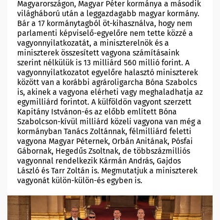
Magyarországon, Magyar Péter kormánya a második
világháború után a leggazdagabb magyar kormány.
Bár a 17 kormánytagból öt-kihasználva, hogy nem
parlamenti képviselő-egyelőre nem tette közzé a
vagyonnyilatkozatát, a miniszterelnök és a
miniszterek összesített vagyona számításaink
szerint nélkülük is 13 milliárd 560 millió forint. A
vagyonnyilatkozatot egyelőre halasztó miniszterek
között van a korábbi agrároligarcha Bóna Szabolcs
is, akinek a vagyona elérheti vagy meghaladhatja az
egymilliárd forintot. A külföldön vagyont szerzett
Kapitány Istvánon-és az előbb említett Bóna
Szabolcson-kívül milliárd közeli vagyona van még a
kormányban Tanács Zoltánnak, félmilliárd feletti
vagyona Magyar Péternek, Orbán Anitának, Pósfai
Gábornak, Hegedűs Zsoltnak, de többszázmilliós
vagyonnal rendelkezik Kármán András, Gajdos
László és Tarr Zoltán is. Megmutatjuk a miniszterek
vagyonát külön-külön-és egyben is.