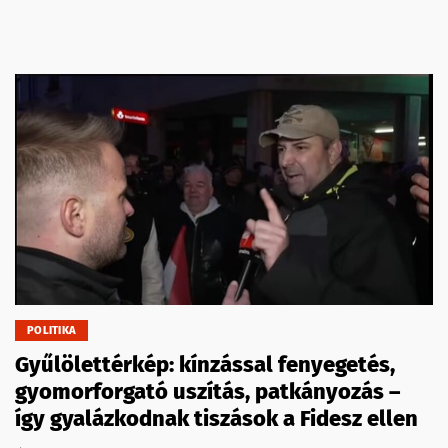
POLITIKA
Gyűlölettérkép: kínzással fenyegetés,
gyomorforgató uszítás, patkányozás –
így gyalázkodnak tiszások a Fidesz ellen