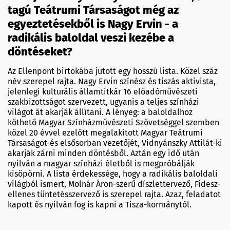
tagú Teátrumi Társaságot még az
egyeztetésekből is Nagy Ervin - a
radikális baloldal veszi kezébe a
döntéseket?
Az Ellenpont birtokába jutott egy hosszú lista. Közel száz
név szerepel rajta. Nagy Ervin színész és tiszás aktivista,
jelenlegi kulturális államtitkár 16 előadóművészeti
szakbizottságot szervezett, ugyanis a teljes színházi
világot át akarják állítani. A lényeg: a baloldalhoz
köthető Magyar Színházművészeti Szövetséggel szemben
közel 20 évvel ezelőtt megalakított Magyar Teátrumi
Társaságot-és elsősorban vezetőjét, Vidnyánszky Attilát-ki
akarják zárni minden döntésből. Aztán egy idő után
nyilván a magyar színházi életből is megpróbálják
kisöpörni. A lista érdekessége, hogy a radikális baloldali
világból ismert, Molnár Áron-szerű díszlettervező, Fidesz-
ellenes tüntetésszervező is szerepel rajta. Azaz, feladatot
kapott és nyilván fog is kapni a Tisza-kormánytól.