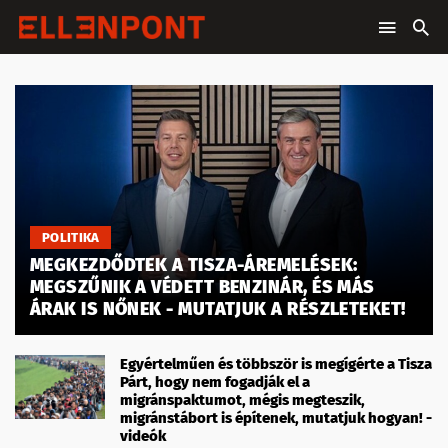
POLITIKA
MEGKEZDŐDTEK A TISZA-ÁREMELÉSEK:
MEGSZŰNIK A VÉDETT BENZINÁR, ÉS MÁS
ÁRAK IS NŐNEK - MUTATJUK A RÉSZLETEKET!
Egyértelműen és többször is megígérte a Tisza
Párt, hogy nem fogadják el a
migránspaktumot, mégis megteszik,
migránstábort is építenek, mutatjuk hogyan! -
videók