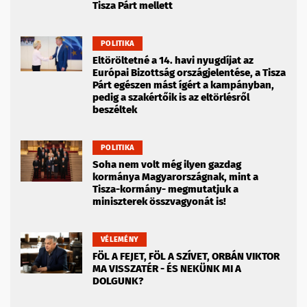
Tisza Párt mellett
POLITIKA
Eltöröltetné a 14. havi nyugdíjat az
Európai Bizottság országjelentése, a Tisza
Párt egészen mást ígért a kampányban,
pedig a szakértőik is az eltörlésről
beszéltek
POLITIKA
Soha nem volt még ilyen gazdag
kormánya Magyarországnak, mint a
Tisza-kormány- megmutatjuk a
miniszterek összvagyonát is!
VÉLEMÉNY
FÖL A FEJET, FÖL A SZÍVET, ORBÁN VIKTOR
MA VISSZATÉR - ÉS NEKÜNK MI A
DOLGUNK?