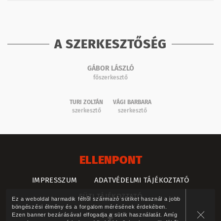
A SZERKESZTŐSÉG
GÁBOR LÁSZLÓ
főszerkesztő
TURI ZOLTÁN
VÁGI BARBARA
szerkesztő
szerkesztő
ELLENPONT
IMPRESSZUM
ADATVÉDELMI TÁJÉKOZTATÓ
SÜTI TÁJÉKOZTATÓ
Ez a weboldal harmadik féltől származó sütiket használ a jobb
böngészési élmény és a forgalom mérésének érdekében.
Ezen banner bezárásával elfogadja a sütik használatát. Amíg