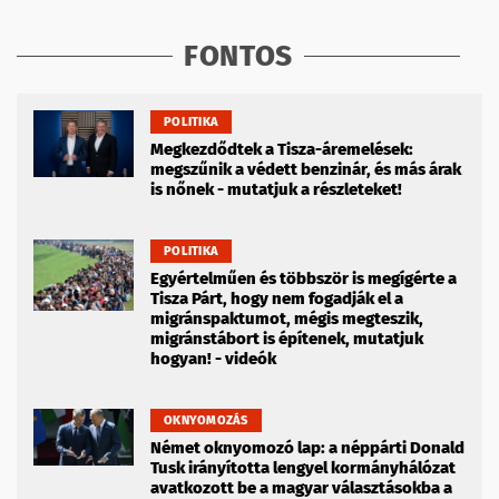
FONTOS
POLITIKA
Megkezdődtek a Tisza-áremelések:
megszűnik a védett benzinár, és más árak
is nőnek - mutatjuk a részleteket!
POLITIKA
Egyértelműen és többször is megígérte a
Tisza Párt, hogy nem fogadják el a
migránspaktumot, mégis megteszik,
migránstábort is építenek, mutatjuk
hogyan! - videók
OKNYOMOZÁS
Német oknyomozó lap: a néppárti Donald
Tusk irányította lengyel kormányhálózat
avatkozott be a magyar választásokba a