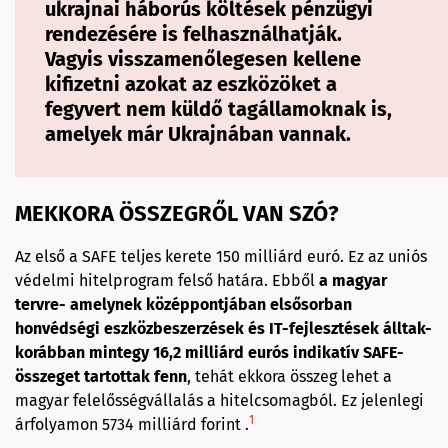
ukrajnai háborús költések pénzügyi
rendezésére is felhasználhatják.
Vagyis visszamenőlegesen kellene
kifizetni azokat az eszközöket a
fegyvert nem küldő tagállamoknak is,
amelyek már Ukrajnában vannak.
MEKKORA ÖSSZEGRŐL VAN SZÓ?
Az első a SAFE teljes kerete 150 milliárd euró. Ez az uniós
védelmi hitelprogram felső határa. Ebből
a magyar
tervre- amelynek középpontjában elsősorban
honvédségi eszközbeszerzések és IT-fejlesztések álltak-
korábban mintegy 16,2 milliárd eurós indikatív SAFE-
összeget tartottak fenn
, tehát ekkora összeg lehet a
magyar felelősségvállalás a hitelcsomagból. Ez jelenlegi
1
árfolyamon 5734 milliárd forint .