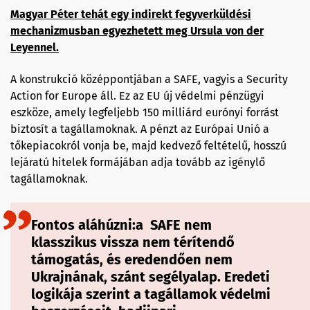
Magyar Péter tehát egy indirekt fegyverküldési
mechanizmusban egyezhetett meg Ursula von der
Leyennel.
A konstrukció középpontjában a SAFE, vagyis a Security
Action for Europe áll. Ez az EU új védelmi pénzügyi
eszköze, amely legfeljebb 150 milliárd eurónyi forrást
biztosít a tagállamoknak. A pénzt az Európai Unió a
tőkepiacokról vonja be, majd kedvező feltételű, hosszú
lejáratú hitelek formájában adja tovább az igénylő
tagállamoknak.
Fontos aláhúzni:a SAFE nem
klasszikus vissza nem térítendő
támogatás, és eredendően nem
Ukrajnának, szánt segélyalap. Eredeti
logikája szerint a tagállamok védelmi