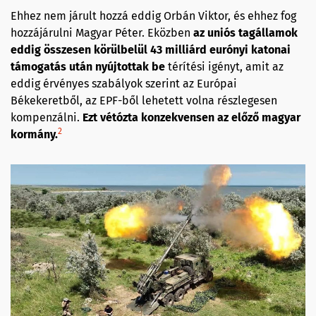
Ehhez nem járult hozzá eddig Orbán Viktor, és ehhez fog
hozzájárulni Magyar Péter. Eközben
az uniós tagállamok
eddig összesen körülbelül 43 milliárd eurónyi katonai
támogatás után nyújtottak be
térítési igényt, amit az
eddig érvényes szabályok szerint az Európai
Békekeretből, az EPF-ből lehetett volna részlegesen
kompenzálni.
Ezt vétózta konzekvensen az előző magyar
2
kormány.