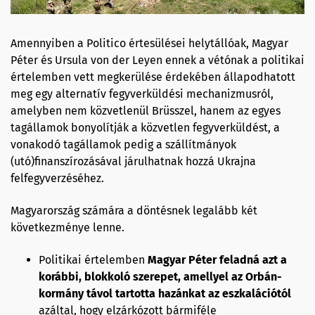
Amennyiben a Politico értesülései helytállóak, Magyar
Péter és Ursula von der Leyen ennek a vétónak a politikai
értelemben vett megkerülése érdekében állapodhatott
meg egy alternatív fegyverküldési mechanizmusról,
amelyben nem közvetlenül Brüsszel, hanem az egyes
tagállamok bonyolítják a közvetlen fegyverküldést, a
vonakodó tagállamok pedig a szállítmányok
(utó)finanszírozásával járulhatnak hozzá Ukrajna
felfegyverzéséhez.
Magyarország számára a döntésnek legalább két
következménye lenne.
Politikai értelemben
Magyar Péter feladná azt a
korábbi, blokkoló szerepet, amellyel az Orbán-
kormány távol tartotta hazánkat az eszkalációtól
azáltal, hogy elzárkózott bármiféle