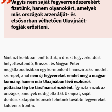
Vagyis nem saját fegyverrendszerekért
fizetünk, hanem olyanokért, amelyek
más országok arzenálját- és
elsősorban vélhetően Ukrajnáét-
fogják erősíteni.
Mint azt korábban említettük, a direkt fegyverküldést
helyettesítendő, Brüsszel és Magyar Péter
megállapodásában egy körmönfont finanszírozási modell
szerepel, ahol
nem új fegyvereket rendel meg a magyar
kormány, hanem már Ukrajnában lévő eszközök
pótlására lép be társfinanszírozóként.
Így aztán azok az
országok, amelyek eddig ellátták Ukrajnát, saját
döntésük alapján képesek lehetnek további fegyvereket
küldeni a frontra.