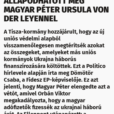
ÁLLAPODHATOTT MEG
MAGYAR PÉTER URSULA VON
DER LEYENNEL
A Tisza-kormány hozzájárult, hogy az új
uniós védelmi alapból
visszamenőlegesen megtérítsék azokat
az összegeket, amelyeket más uniós
kormányok Ukrajna háborús
finanszírozására költöttek. Ezt a Politico
hírlevele alapján írta meg Dömötör
Csaba, a Fidesz EP-képviselője. Ez azt
jelenti, hogy Magyar Péter elengedte azt a
vétót, amivel Orbán Viktor
megakadályozta, hogy a magyar
adófizetők fizessék az ukrajnai háború