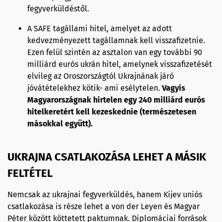
fegyverküldéstől.
A SAFE tagállami hitel, amelyet az adott
kedvezményezett tagállamnak kell visszafizetnie.
Ezen felül szintén az asztalon van egy további 90
milliárd eurós ukrán hitel, amelynek visszafizetését
elvileg az Oroszországtól Ukrajnának járó
jóvátételekhez kötik- ami esélytelen.
Vagyis
Magyarországnak hirtelen egy 240 milliárd eurós
hitelkeretért kell kezeskednie (természetesen
másokkal együtt).
UKRAJNA CSATLAKOZÁSA LEHET A MÁSIK
FELTÉTEL
Nemcsak az ukrajnai fegyverküldés, hanem Kijev uniós
csatlakozása is része lehet a von der Leyen és Magyar
Péter között köttetett paktumnak. Diplomáciai források