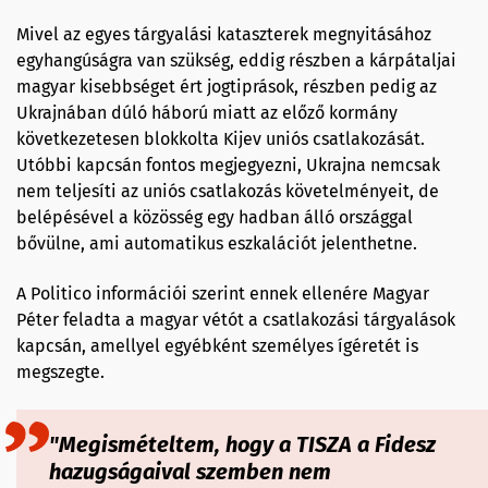
Mivel az egyes tárgyalási kataszterek megnyitásához
egyhangúságra van szükség, eddig részben a kárpátaljai
magyar kisebbséget ért jogtiprások, részben pedig az
Ukrajnában dúló háború miatt az előző kormány
következetesen blokkolta Kijev uniós csatlakozását.
Utóbbi kapcsán fontos megjegyezni, Ukrajna nemcsak
nem teljesíti az uniós csatlakozás követelményeit, de
belépésével a közösség egy hadban álló országgal
bővülne, ami automatikus eszkalációt jelenthetne.
A Politico információi szerint ennek ellenére Magyar
Péter feladta a magyar vétót a csatlakozási tárgyalások
kapcsán, amellyel egyébként személyes ígéretét is
megszegte.
"Megismételtem, hogy a TISZA a Fidesz
hazugságaival szemben nem