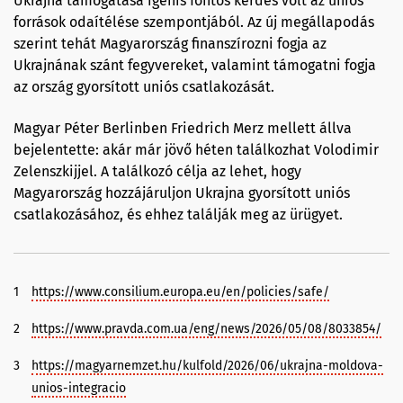
Ukrajna támogatása igenis fontos kérdés volt az uniós
források odaítélése szempontjából. Az új megállapodás
szerint tehát Magyarország finanszírozni fogja az
Ukrajnának szánt fegyvereket, valamint támogatni fogja
az ország gyorsított uniós csatlakozását.
Magyar Péter Berlinben Friedrich Merz mellett állva
bejelentette: akár már jövő héten találkozhat Volodimir
Zelenszkijjel. A találkozó célja az lehet, hogy
Magyarország hozzájáruljon Ukrajna gyorsított uniós
csatlakozásához, és ehhez találják meg az ürügyet.
1
https://www.consilium.europa.eu/en/policies/safe/
2
https://www.pravda.com.ua/eng/news/2026/05/08/8033854/
3
https://magyarnemzet.hu/kulfold/2026/06/ukrajna-moldova-
unios-integracio