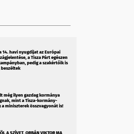
a 14. havi nyugdíjat az Európai
zágjelentése, a Tisza Párt egészen
 kampányban, pedig a szakértőik is
l beszéltek
t még ilyen gazdag kormánya
nak, mint a Tisza-kormány-
a miniszterek összvagyonát is!
 FÖL A SZÍVET, ORBÁN VIKTOR MA