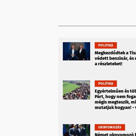
POLITIKA
Megkezdődtek a Tis
védett benzinár, és
a részleteket!
POLITIKA
Egyértelműen és töb
Párt, hogy nem foga
mégis megteszik, mi
mutatjuk hogyan! -
OKNYOMOZÁS
Német oknyomozó la