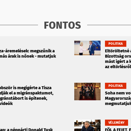
FONTOS
POLITIKA
za-áremelések: megszűnik a
Eltöröltetné 
 más árak is nőnek - mutatjuk
Bizottság ors
mást ígért a
az eltörlésrő
POLITIKA
bször is megígérte a Tisza
dják el a migránspaktumot,
Soha nem vol
gránstábort is építenek,
Magyarország
 videók
megmutatjuk 
VÉLEMÉNY
p: a néppárti Donald Tusk
FÖL A FEJET,