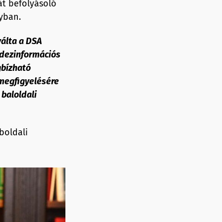
át befolyásoló
yban.
válta a DSA
 dezinformációs
gbízható
 megfigyelésére
baloldali
boldali