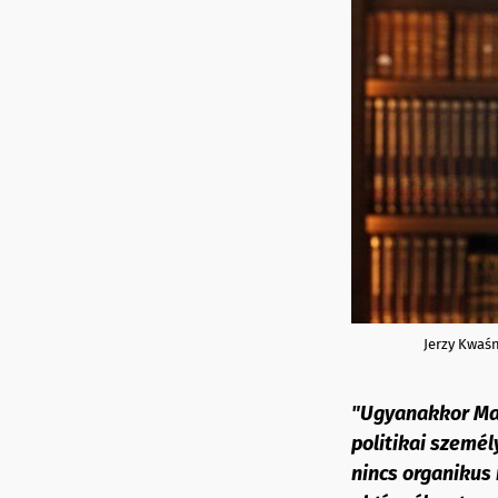
Jerzy Kwaśn
"Ugyanakkor Mag
politikai személ
nincs organikus