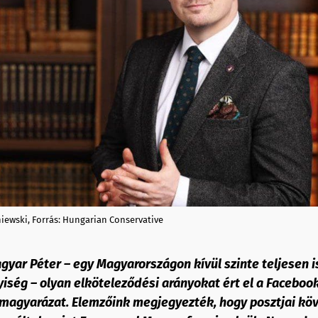
iewski, Forrás: Hungarian Conservative
yar Péter – egy Magyarországon kívül szinte teljesen 
yiség – olyan elköteleződési arányokat ért el a Facebo
 magyarázat. Elemzőink megjegyezték, hogy posztjai kö