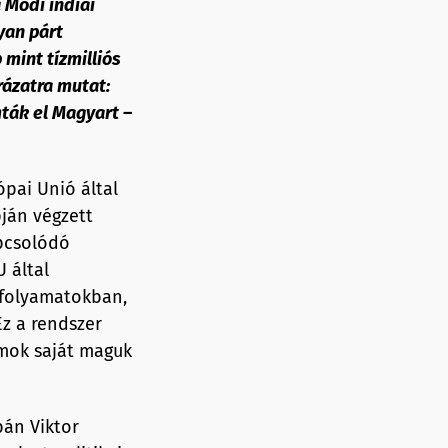
 Modi indiai
yan párt
mint tízmilliós
rázatra mutat:
ták el Magyart –
ópai Unió által
pján végzett
apcsolódó
 által
i folyamatokban,
Ez a rendszer
rmok saját maguk
bán Viktor