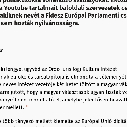
 a politikusokra vonatkozó szabályokat. Eköz
a Youtube tartalmait baloldali szervezetek c
 akiknek nevét a Fidesz Európai Parlamenti c
 sem hozták nyilvánosságra.
30
ski
lengyel ügyvéd az Ordo Iuris Jogi Kultúra Intézet
nak elnöke és társalapítója is elmondta a véleményét
A neves intézet vezetője két hetet töltött a magyar vál
arra jutott, hogy a magyar választások ugyan tiszták vo
ányról nem mondható el, amelybe jelentősen beavatk
1
er mellett.
ő több tényező mellett kiemelte az Európai Unió digitá