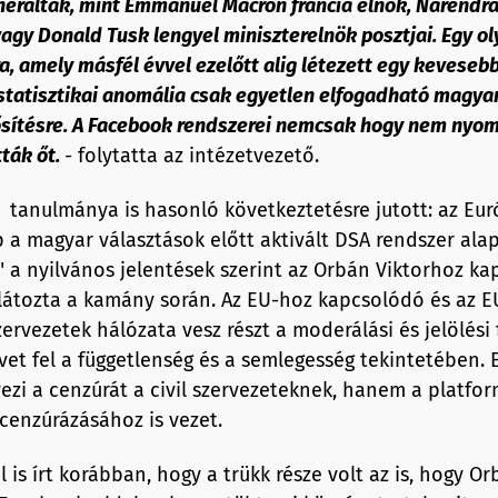
neráltak, mint Emmanuel Macron francia elnök, Narendra
agy Donald Tusk lengyel miniszterelnök posztjai. Egy ol
, amely másfél évvel ezelőtt alig létezett egy kevesebb 
 statisztikai anomália csak egyetlen elfogadható magya
ősítésre. A Facebook rendszerei nemcsak hogy nem nyom
ták őt.
-
folytatta az intézetvezető.
tanulmánya is hasonló következtetésre jutott: az Eur
p a magyar választások előtt aktivált DSA rendszer ala
" a nyilvános jelentések szerint az Orbán Viktorhoz k
látozta a kamány során. Az EU-hoz kapcsolódó és az EU
zervezetek hálózata vesz részt a moderálási és jelölés
vet fel a függetlenség és a semlegesség tekintetében. 
ezi a cenzúrát a civil szervezeteknek, hanem a platfo
 cenzúrázásához is vezet.
 is írt korábban, hogy a trükk része volt az is, hogy Or