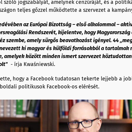
l szóló jogszabályát, amelynek cenzúráját, és a politik
szágon teljes gőzzel működtette a szervezet a kampán
edévében az Európai Bizottság – első alkalommal – akti
rsreagálási Rendszerét, kijelentve, hogy Magyarország
néz szembe, amely sürgős beavatkozást igényel. 44 „me
nevezett ki magyar és külföldi forrásokból a tartalmak
e, amelyek között minden ismert szervezet köztudottan 
olt"
-
írja Kwaśniewski.
tette, hogy a Facebook tudatosan tekerte lejjebb a job
bboldali politikusok Facebook-os elérését.