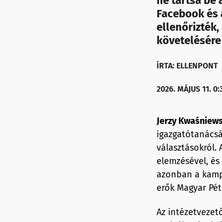
ne tartsa be
Facebook és 
ellenőrizték,
követelésére
ÍRTA: ELLENPONT
2026. MÁJUS 11. 0:
Jerzy Kwaśniew
igazgatótanácsá
választásokról. 
elemzésével, és 
azonban a kamp
erők Magyar Pét
Az intézetvezet