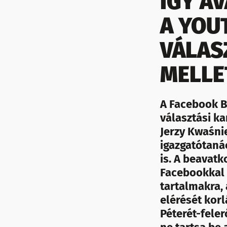
ÍGY A
A YOU
VÁLAS
MELLE
A Facebook B
választási k
Jerzy Kwaśnie
igazgatótaná
is. A beavatk
Facebookkal 
tartalmakra,
elérését kor
Péterét-feler