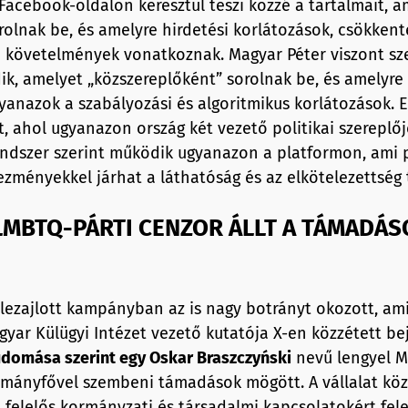
acebook-oldalon keresztül teszi közzé a tartalmait, am
rolnak be, és amelyre hirdetési korlátozások, csökkent
i követelmények vonatkoznak. Magyar Péter viszont sz
ik, amelyet „közszereplőként” sorolnak be, és amelyr
anazok a szabályozási és algoritmikus korlátozások. E
t, ahol ugyanazon ország két vezető politikai szereplő
endszer szerint működik ugyanazon a platformon, ami 
ezményekkel járhat a láthatóság és az elkötelezettség
LMBTQ-PÁRTI CENZOR ÁLLT A TÁMADÁS
lezajlott kampányban az is nagy botrányt okozott, ami
agyar Külügyi Intézet vezető kutatója X-en közzétett b
udomása szerint egy Oskar Braszczyński
nevű lengyel Me
rmányfővel szembeni támadások mögött. A vállalat köz
t felelős kormányzati és társadalmi kapcsolatokért fele