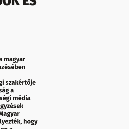
OOK ÉS
 a magyar
emzésében
i szakértője
ság a
ségi média
egyzések
 Magyar
lyezték, hogy