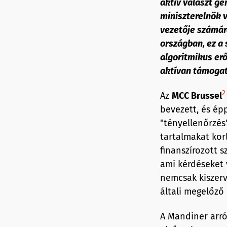
aktív választ ge
miniszterelnök v
vezetője számára
országban, ez a
algoritmikus er
aktívan támogat
2
Az
MCC Brussel
bevezett, és ép
"tényellenőrzés
tartalmakat kor
finanszírozott s
ami kérdéseket 
nemcsak kiszerv
általi megelőző
A Mandiner arról