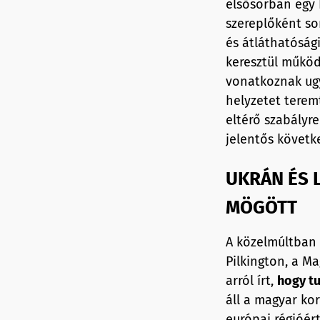
elsősorban egy F
szereplőként so
és átláthatóság
keresztül működ
vonatkoznak ugy
helyzetet terem
eltérő szabályr
jelentős követk
UKRÁN ÉS 
MÖGÖTT
A közelmúltban 
Pilkington, a M
arról írt,
hogy t
áll a magyar ko
európai régióér