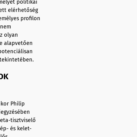
elyet politikai
ett elérhetőség
emélyes profilon
e nem
z olyan
je alapvetően
potenciálisan
 tekintetében.
OK
kor Philip
ejegyzésében
ta-tisztviselő
ép- és kelet-
lős