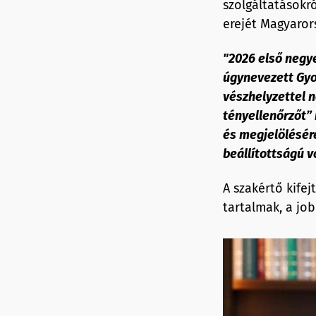
szolgáltatásokró
erejét Magyaror
"2026 első negy
úgynevezett Gyo
vészhelyzettel 
tényellenőrzőt” 
és megjelölésér
beállítottságú v
A szakértő kifej
tartalmak, a jo