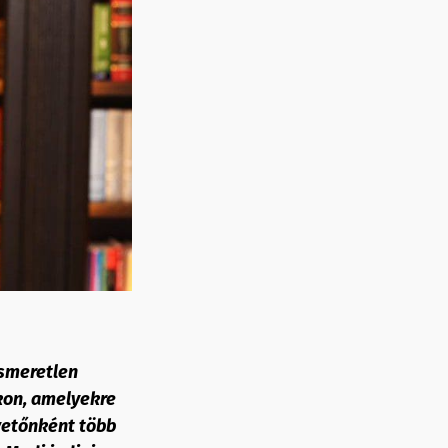
ismeretlen
okon, amelyekre
vetőnként több