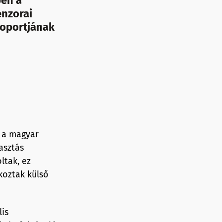
ben a
enzorai
soportjának
 a magyar
asztás
ltak, ez
oztak külső
lis