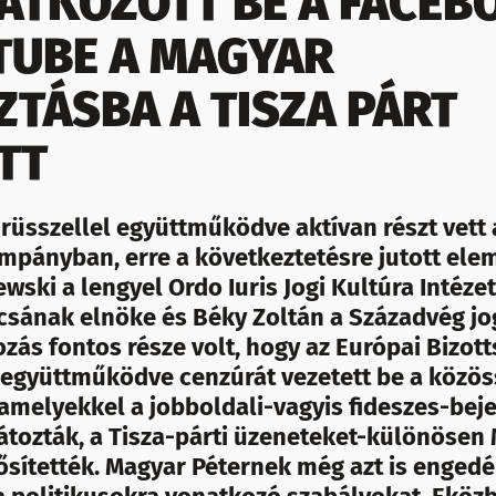
VATKOZOTT BE A FACEB
TUBE A MAGYAR
ZTÁSBA A TISZA PÁRT
TT
rüsszellel együttműködve aktívan részt vett
ampányban, erre a következtetésre jutott el
wski a lengyel Ordo Iuris Jogi Kultúra Intézet
csának elnöke és Béky Zoltán a Századvég jog
ozás fontos része volt, hogy az Európai Bizott
együttműködve cenzúrát vezetett be a közös
 amelyekkel a jobboldali-vagyis fideszes-bej
látozták, a Tisza-párti üzeneteket-különösen
ősítették. Magyar Péternek még azt is engedé