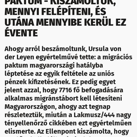
PAKTUM - KISZÁMOLTUK,
MENNYI FELÉPÍTENI, ÉS
UTÁNA MENNYIBE KERÜL EZ
ÉVENTE
Ahogy arról beszámoltunk, Ursula von
der Leyen egyértelművé tette: a migrációs
paktum magyarországi hatályba
léptetése az egyik feltétele az uniós
pénzek kifizetésének. Ez pedig egyet
jelent azzal, hogy 7716 fő befogadására
alkalmas migránstábort kell létesíteni
Magyarországon, ahogy azt tegnap
részleteztük, miután a Lakmusz/444 nagy
tényellenőrző cikkében ezt egyértelműen
elismerte. Az Ellenpont kiszámolta, hogy