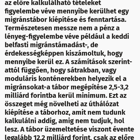
az előre kalkulálható tételeket
figyelembe véve mennyibe kerülhet egy
migránstábor kiépítése és fenntartása.
Természetesen messze nem a pénz a
lényeg-figyelembe véve például a keddi
belfasti migránstámadást-, de
érdekességképpen kiszámoltuk, hogy
mennyibe kerül ez. A számítások szerint-
attól függően, hogy sátrakban, vagy
moduláris konténerekben helyezik el a
migránsokat-a tábor megépítése 2,5-3,2
milliárd forintba kerül minimum. Ezt az
összeget még növelheti az úthálózat
kiépítése a táborhoz, amit nem tudunk
kalkulálni addig, amig nem tudjuk, hol
lesz. A tábor üzemeltetése viszont évente
legalább 12,2 milliárd forint, csak az előre