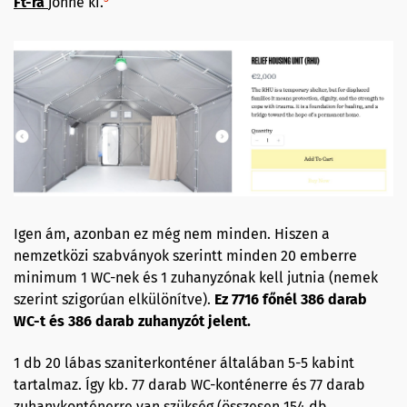
Ft-ra
jönne ki.
Igen ám, azonban ez még nem minden. Hiszen a
nemzetközi szabványok szerintt minden 20 emberre
minimum 1 WC-nek és 1 zuhanyzónak kell jutnia (nemek
szerint szigorúan elkülönítve).
Ez 7716 főnél 386 darab
WC-t és 386 darab zuhanyzót jelent.
1 db 20 lábas szaniterkonténer általában 5-5 kabint
tartalmaz. Így kb. 77 darab WC-konténerre és 77 darab
zuhanykonténerre van szükség (összesen 154 db