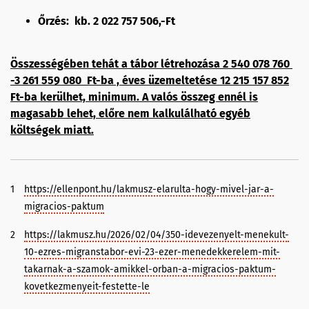
Őrzés: kb. 2 022 757 506,-Ft
Összességében tehát a tábor létrehozása 2 540 078 760
-3 261 559 080 Ft-ba , éves üzemeltetése 12 215 157 852
Ft-ba kerülhet, minimum. A valós összeg ennél is
magasabb lehet, előre nem kalkulálható egyéb
költségek miatt.
1
https://ellenpont.hu/lakmusz-elarulta-hogy-mivel-jar-a-
migracios-paktum
2
https://lakmusz.hu/2026/02/04/350-idevezenyelt-menekult-
10-ezres-migranstabor-evi-23-ezer-menedekkerelem-mit-
takarnak-a-szamok-amikkel-orban-a-migracios-paktum-
kovetkezmenyeit-festette-le