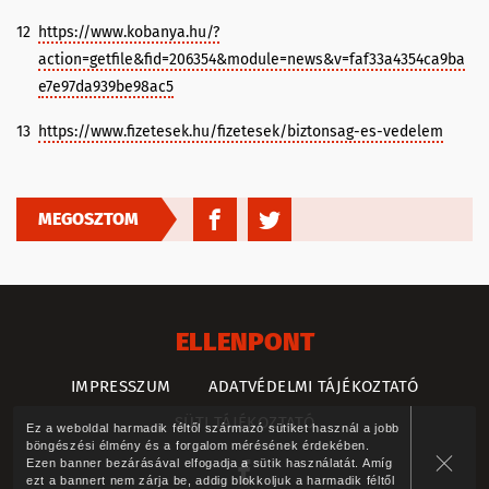
12
https://www.kobanya.hu/?
action=getfile&fid=206354&module=news&v=faf33a4354ca9ba
e7e97da939be98ac5
13
https://www.fizetesek.hu/fizetesek/biztonsag-es-vedelem
MEGOSZTOM
ELLENPONT
IMPRESSZUM
ADATVÉDELMI TÁJÉKOZTATÓ
SÜTI TÁJÉKOZTATÓ
Ez a weboldal harmadik féltől származó sütiket használ a jobb
böngészési élmény és a forgalom mérésének érdekében.
Ezen banner bezárásával elfogadja a sütik használatát. Amíg
ezt a bannert nem zárja be, addig blokkoljuk a harmadik féltől