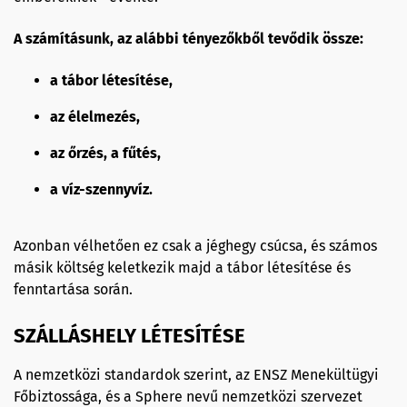
A számításunk, az alábbi tényezőkből tevődik össze:
a tábor létesítése,
az élelmezés,
az őrzés, a fűtés,
a víz-szennyvíz.
Azonban vélhetően ez csak a jéghegy csúcsa, és számos
másik költség keletkezik majd a tábor létesítése és
fenntartása során.
SZÁLLÁSHELY LÉTESÍTÉSE
A nemzetközi standardok szerint, az ENSZ Menekültügyi
Főbiztossága, és a Sphere nevű nemzetközi szervezet