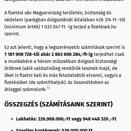
A fizetési sáv Magyarország területén, biztonság és
védelem iparágban dolgozóknál általában 426 374 Ft -tól
(minimum érték) 1 033 047 Ft -ig terjed a fizetések.hu
szerint.
Ez azt jelenti, hogy a legszerényebb számítások szerint is
1 181 908 728-től akár 2 863 606 284,-ft-ig
terjedhet csak
a munkabére a három műszakban dolgozó biztonsági
őröknek (akik valószínűleg rendőrök lesznek majd, de
őket is fizetni kell és más feladatoktól elvonni, vagyis a
fizetésüket ide számíthatjuk). Az összesítésben az
13
átlaggal számolunk.
ÖSSZEGZÉS (SZÁMÍTÁSAINK SZERINT)
Lakhatás: 226.968.000,-Ft vagy 948 448 320 ,-Ft
Szaniter konténerek: 539 000 000 Ft