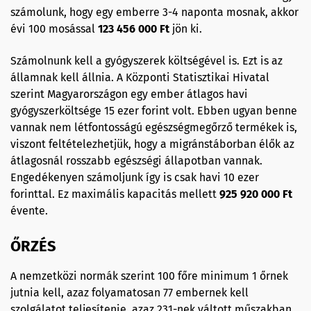
számolunk, hogy egy emberre 3-4 naponta mosnak, akkor
évi 100 mosással
123 456 000 Ft
jön ki.
Számolnunk kell a gyógyszerek költségével is. Ezt is az
államnak kell állnia. A Központi Statisztikai Hivatal
szerint Magyarországon egy ember átlagos havi
gyógyszerköltsége 15 ezer forint volt. Ebben ugyan benne
vannak nem létfontosságú egészségmegőrző termékek is,
viszont feltételezhetjük, hogy a migránstáborban élők az
átlagosnál rosszabb egészségi állapotban vannak.
Engedékenyen számoljunk így is csak havi 10 ezer
forinttal. Ez maximális kapacitás mellett
925 920 000 Ft
évente.
ŐRZÉS
A nemzetközi normák szerint 100 főre minimum 1 őrnek
jutnia kell, azaz folyamatosan 77 embernek kell
szolgálatot teljesítenie, azaz 231-nek váltott műszakban.