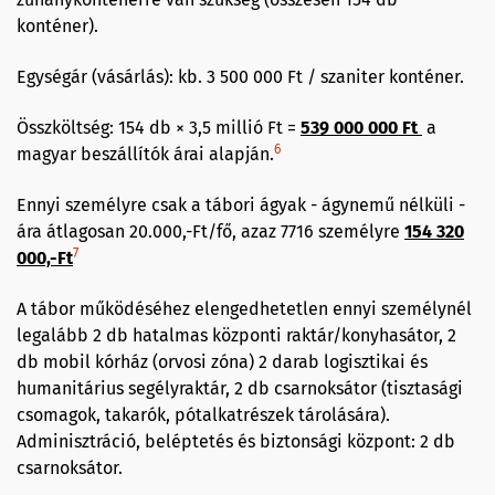
konténer).
Egységár (vásárlás): kb. 3 500 000 Ft / szaniter konténer.
Összköltség: 154 db × 3,5 millió Ft =
539 000 000 Ft
a
6
magyar beszállítók árai alapján.
Ennyi személyre csak a tábori ágyak - ágynemű nélküli -
ára átlagosan 20.000,-Ft/fő, azaz 7716 személyre
154 320
7
000,-Ft
A tábor működéséhez elengedhetetlen ennyi személynél
legalább 2 db hatalmas központi raktár/konyhasátor, 2
db mobil kórház (orvosi zóna) 2 darab logisztikai és
humanitárius segélyraktár, 2 db csarnoksátor (tisztasági
csomagok, takarók, pótalkatrészek tárolására).
Adminisztráció, beléptetés és biztonsági központ: 2 db
csarnoksátor.