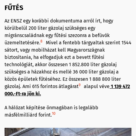
FŰTÉS
Az ENSZ egy korábbi dokumentuma arról írt, hogy
körülbelül 200 liter gázolaj szükséges egy
migránscsaládnak egy fűtési szezonra a befúvók
8
üzemeltetésére.
Mivel a fentebb tárgyaltak szerint 1544
sátort, vagy mobilházat kell Magyarországnak
biztosítania, ha elfogadjuk ezt a bevett fűtési
technológiát, akkor összesen 1 852.800 liter gázolaj
szükséges a házakhoz és mellé 36 000 liter gázolaj a
közös épületek fűtéséhez. Ez összesen 1 888 800 liter
9
gázolaj. Ami 615 forintos átlagárat
alapul véve
1 139 472
000,-Ft-ra jön ki.
A hálózat képítése önmagában is legalább
10
másfélmilliárd forint.