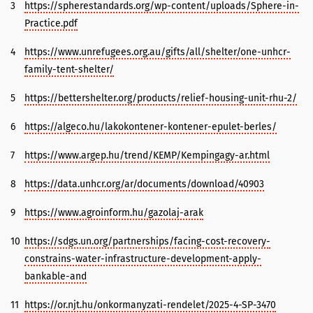
3
https://spherestandards.org/wp-content/uploads/Sphere-in-
Practice.pdf
4
https://www.unrefugees.org.au/gifts/all/shelter/one-unhcr-
family-tent-shelter/
5
https://bettershelter.org/products/relief-housing-unit-rhu-2/
6
https://algeco.hu/lakokontener-kontener-epulet-berles/
7
https://www.argep.hu/trend/KEMP/Kempingagy-ar.html
8
https://data.unhcr.org/ar/documents/download/40903
9
https://www.agroinform.hu/gazolaj-arak
10
https://sdgs.un.org/partnerships/facing-cost-recovery-
constrains-water-infrastructure-development-apply-
bankable-and
11
https://or.njt.hu/onkormanyzati-rendelet/2025-4-SP-3470