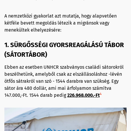
A nemzetközi gyakorlat azt mutatja, hogy alapvetően
kétféle bevett megoldás létezik a migránsok vagy
menekültek elhelyezésére:
1. SÜRGŐSSÉGI GYORSREAGÁLÁSÚ TÁBOR
(SÁTORTÁBOR)
Ebben az esetben UNHCR szabványos családi sátorokról
beszélhetünk, amelyből csak az elszállásoláshoz -lévén
ötfős sátrakról van szó - 1544 darabra van szükség. Egy
sátor ára 480 dollár, ami mai árfolyamon számítva
4
147.000,-Ft. 1544 darab pedig
226.968.000,-Ft