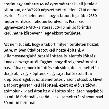
szerint egy emberre 45 négyzetméternek kell jutnia a
táborban, ez 347 220 négyzetmétert jelent 7716 ember
esetén. Ez azt jelentené, hogy a tábort legalább 2350
méter kerítéssel lehetne körülvenni. Piaci áron
úgynevezett NATO-kerítéssel 20-40 millió forintba
kerülhetne körbevenni egy ekkora területet.
Azt nem tudjuk, hogy a tábort milyen területen hozzák
létre, milyen úthálózatot kell hozzá építeni. A
villamosenergiahálózat kiépítése is jelentős költség.
Ennek összege attól függhet, hogy dízelgenerátorokat
használnak (ennek kiépítése olcsóbb, de üzemeltetése
drágább, vagy kiépítenek egy saját hálózatot. Itt a
kiépítés drágább, az üzemeltetés viszont olcsóbb. Mivel
a tábort gyorsan kell kiépíteni, ezért az elő verzióval
számolunk. Piaci áron itt a kiépítés piaci áron nagyjából
50 millió forintnál kezdődik, az üzemeltetés viszont havi
50 millió forintnál.