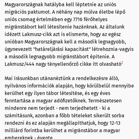
Magyarországnak hatályba kell léptetnie az uniós
migrációs paktumot. A néhány nap múlva életbe lépő
uniós csomag értelmében egy 7716 férőhelyes
migránstábort kell létesítenie hazánknak. Az általunk
idézett Lakmusz-cikk azt is elismerte, hogy az egész
unióban Magyarországnak kell a második legnagyobb,
úgynevezett "határeljárási kapacitást" létrehoznia-vagyis
a második legnagyobb migránstábort építenie. A
2
Lakmusz/444 nagy tényellenőrző cikke itt olvasható
Mai írásunkban utánanéztünk a rendelkezésre álló,
nyilvános információk alapján, hogy körülbelül mennyibe
kerülhet egy ilyen tábor létesítése, és egy éves
fenntartása a magyar adófizetőknek. Természetesen
mindenre nem terjedt - nem terjedhetett - ki a
számításunk, azonban a főbb tételeket sikerült sorba
rendezni és ez alapján megállapíthatjuk, hogy 12-13
milliárd forintba kerülhet a migránstábor a magyar
embereknek - évente.