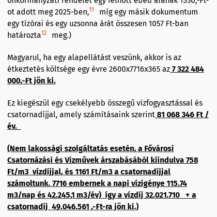
önkormányzati rendelet egy felnőtt ebéd árának 1550,-Ft-
11
ot adott meg 2025-ben,
míg egy másik dokumentum
egy tízórai és egy uzsonna árát összesen 1057 Ft-ban
12
határozta
meg.)
Magyarul, ha egy alapellátást veszünk, akkor is az
étkeztetés költsége egy évre 2600x7716x365 az
7 322 484
000,-Ft jön ki.
Ez kiegészül egy csekélyebb összegű vízfogyasztással és
csatornadíjjal, amely számításaink szerint
81 068 346 Ft /
év.
(Nem lakossági szolgáltatás esetén, a Fővárosi
Csatornázási és Vízművek árszabásából kiindulva 758
Ft/m3 vízdíjjal, és 1161 Ft/m3 a csatornadíjjal
számoltunk. 7716 embernek a napi vízigénye 115.74
m3/nap és 42.245,1 m3/év) így a vízdíj 32.021.710 + a
csatornadíj 49.046.561 ,-Ft-ra jön ki.)