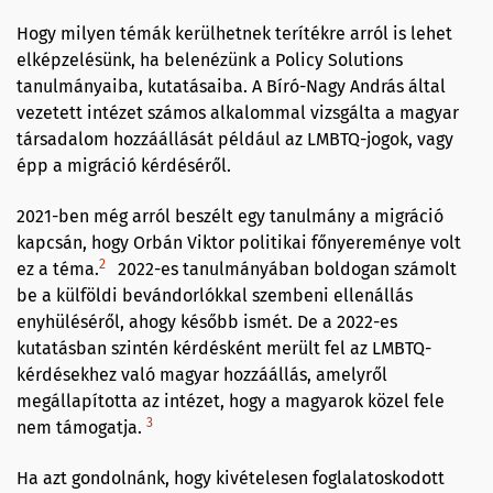
Hogy milyen témák kerülhetnek terítékre arról is lehet
elképzelésünk, ha belenézünk a Policy Solutions
tanulmányaiba, kutatásaiba. A Bíró-Nagy András által
vezetett intézet számos alkalommal vizsgálta a magyar
társadalom hozzáállását például az LMBTQ-jogok, vagy
épp a migráció kérdéséről.
2021-ben még arról beszélt egy tanulmány a migráció
kapcsán, hogy Orbán Viktor politikai főnyereménye volt
2
ez a téma.
2022-es tanulmányában boldogan számolt
be a külföldi bevándorlókkal szembeni ellenállás
enyhüléséről, ahogy később ismét. De a 2022-es
kutatásban szintén kérdésként merült fel az LMBTQ-
kérdésekhez való magyar hozzáállás, amelyről
megállapította az intézet, hogy a magyarok közel fele
3
nem támogatja.
Ha azt gondolnánk, hogy kivételesen foglalatoskodott