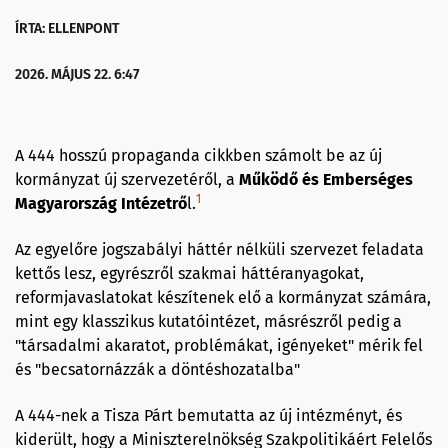
ÍRTA: ELLENPONT
2026. MÁJUS 22. 6:47
A 444 hosszú propaganda cikkben számolt be az új
kormányzat új szervezetéről, a
Működő és Emberséges
1
Magyarország Intézetrő
l.
Az egyelőre jogszabályi háttér nélküli szervezet feladata
kettős lesz, egyrészről szakmai háttéranyagokat,
reformjavaslatokat készítenek elő a kormányzat számára,
mint egy klasszikus kutatóintézet, másrészről pedig a
"társadalmi akaratot, problémákat, igényeket" mérik fel
és "becsatornázzák a döntéshozatalba"
A 444-nek a Tisza Párt bemutatta az új intézményt, és
kiderült, hogy a Miniszterelnökség Szakpolitikáért Felelős