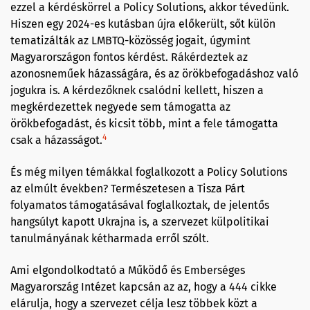
ezzel a kérdéskörrel a Policy Solutions, akkor tévedünk.
Hiszen egy 2024-es kutásban újra előkerült, sőt külön
tematizálták az LMBTQ-közösség jogait, úgymint
Magyarországon fontos kérdést. Rákérdeztek az
azonosneműek házasságára, és az örökbefogadáshoz való
jogukra is. A kérdezőknek csalódni kellett, hiszen a
megkérdezettek negyede sem támogatta az
örökbefogadást, és kicsit több, mint a fele támogatta
4
csak a házasságot.
És még milyen témákkal foglalkozott a Policy Solutions
az elmúlt években? Természetesen a Tisza Párt
folyamatos támogatásával foglalkoztak, de jelentős
hangsúlyt kapott Ukrajna is, a szervezet külpolitikai
tanulmányának kétharmada erről szólt.
Ami elgondolkodtató a Működő és Emberséges
Magyarország Intézet kapcsán az az, hogy a 444 cikke
elárulja, hogy a szervezet célja lesz többek közt a