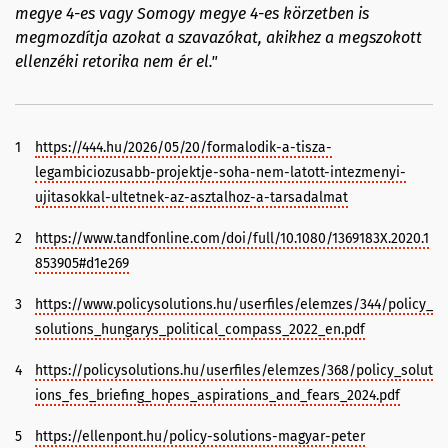
megye 4-es vagy Somogy megye 4-es körzetben is
megmozdítja azokat a szavazókat, akikhez a megszokott
ellenzéki retorika nem ér el."
1
https://444.hu/2026/05/20/formalodik-a-tisza-
legambiciozusabb-projektje-soha-nem-latott-intezmenyi-
ujitasokkal-ultetnek-az-asztalhoz-a-tarsadalmat
2
https://www.tandfonline.com/doi/full/10.1080/1369183X.2020.1
853905#d1e269
3
https://www.policysolutions.hu/userfiles/elemzes/344/policy_
solutions_hungarys_political_compass_2022_en.pdf
4
https://policysolutions.hu/userfiles/elemzes/368/policy_solut
ions_fes_briefing_hopes_aspirations_and_fears_2024.pdf
5
https://ellenpont.hu/policy-solutions-magyar-peter