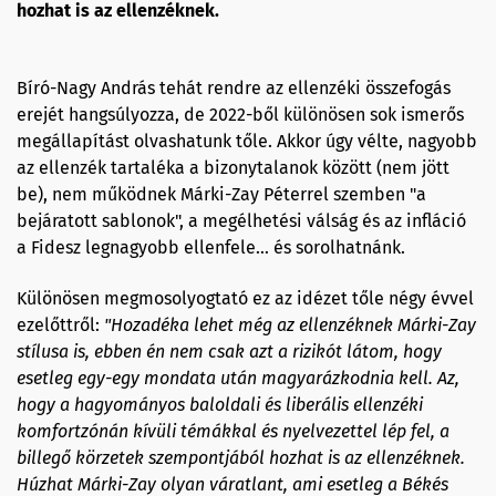
hozhat is az ellenzéknek.
Bíró-Nagy András tehát rendre az ellenzéki összefogás
erejét hangsúlyozza, de 2022-ből különösen sok ismerős
megállapítást olvashatunk tőle. Akkor úgy vélte, nagyobb
az ellenzék tartaléka a bizonytalanok között (nem jött
be), nem működnek Márki-Zay Péterrel szemben "a
bejáratott sablonok", a megélhetési válság és az infláció
a Fidesz legnagyobb ellenfele… és sorolhatnánk.
Különösen megmosolyogtató ez az idézet tőle négy évvel
ezelőttről:
"Hozadéka lehet még az ellenzéknek Márki-Zay
stílusa is, ebben én nem csak azt a rizikót látom, hogy
esetleg egy-egy mondata után magyarázkodnia kell. Az,
hogy a hagyományos baloldali és liberális ellenzéki
komfortzónán kívüli témákkal és nyelvezettel lép fel, a
billegő körzetek szempontjából hozhat is az ellenzéknek.
Húzhat Márki-Zay olyan váratlant, ami esetleg a Békés