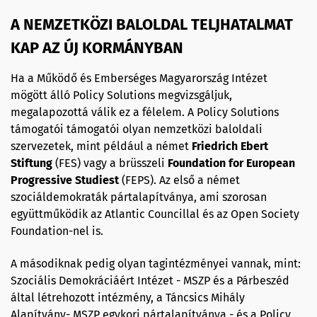
A NEMZETKÖZI BALOLDAL TELJHATALMAT
KAP AZ ÚJ KORMÁNYBAN
Ha a Működő és Emberséges Magyarország Intézet
mögött álló Policy Solutions megvizsgáljuk,
megalapozottá válik ez a félelem. A Policy Solutions
támogatói támogatói olyan nemzetközi baloldali
szervezetek, mint például a német
Friedrich Ebert
Stiftung
(FES) vagy a brüsszeli
Foundation for European
Progressive Studiest
(FEPS). Az első a német
szociáldemokraták pártalapítványa, ami szorosan
együttműködik az Atlantic Councillal és az Open Society
Foundation-nel is.
A másodiknak pedig olyan tagintézményei vannak, mint:
Szociális Demokráciáért Intézet - MSZP és a Párbeszéd
által létrehozott intézmény, a Táncsics Mihály
Alapítvány- MSZP egykori pártalapítványa - és a Policy