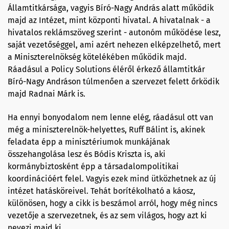
Államtitkársága, vagyis Bíró-Nagy András alatt működik
majd az Intézet, mint központi hivatal. A hivatalnak - a
hivatalos reklámszöveg szerint - autonóm működése lesz,
saját vezetőséggel, ami azért nehezen elképzelhető, mert
a Miniszterelnökség kötelékében működik majd.
Ráadásul a Policy Solutions éléről érkező államtitkár
Bíró-Nagy Andráson túlmenően a szervezet felett őrködik
majd Radnai Márk is.
Ha ennyi bonyodalom nem lenne elég, ráadásul ott van
még a miniszterelnök-helyettes, Ruff Bálint is, akinek
feladata épp a minisztériumok munkájának
összehangolása lesz és Bódis Kriszta is, aki
kormánybiztosként épp a társadalompolitikai
koordinációért felel. Vagyis ezek mind ütközhetnek az új
intézet hatásköreivel. Tehát borítékolható a káosz,
különösen, hogy a cikk is beszámol arról, hogy még nincs
vezetője a szervezetnek, és az sem világos, hogy azt ki
nevezi majd ki.