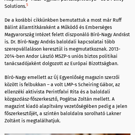
5
Solutions.
De a korábbi cikkünkben bemutattuk a most már Ruff
Bálint államtitkáraként a Működő és Emberséges
Magyarország Intézet felett diszponáló Bíró-Nagy Andrást
is. Dr. Bíró-Nagy András baloldali kapcsolatai több
szerepvállaláson keresztül is megmutatkoznak. 2013-
2014-ben Andor László MSZP-s uniós biztos politikai
tanácsadójaként dolgozott az Európai Bizottságban.
Bíró-Nagy emellett az Új Egyenlőség magazin szerzői
között is felbukkan – a volt LMP-s Scheiring Gábor, az
ellenzéki aktivista Perintfalvi Rita és a baloldali
közgazdász-főszerkesztő, Pogátsa Zoltán mellett. A
magazint kiadó alapítvány vezetőségében pedig a Jelen
főszerkesztőjét, a szintén baloldalra sorolható Lakner
Zoltánt is megtalálhatjuk.