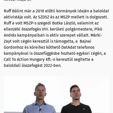
Ruff Bálint már a 2010 előtti kormányok idején a baloldal
aktivistája volt. Az SZDSZ és az MSZP mellett is dolgozott.
Ruff a volt MSZP-s szegedi Botka László, valamint az
ellenzéki összefogás VIII. kerületi polgármestere, Pikó
András kampányaiban is aktív szerepet vállalt. Márki-
Zayt volt cégén keresztül is támogatta, a Bajnai
Gordonhoz és köreihez köthető DatAdat telefonos
kampányával is összefüggésbe hozható egykori cégén, a
Call To Action Hungary Kft.-n keresztül segítette a
baloldali összefogást 2022-ben.