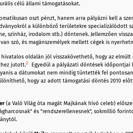
urális célú állami támogatásokat.
matikusan oszt pénzt, hanem arra pályázni kell a sze
adványokról a különböző területekre specializálódott 
ne, színház, irodalom stb.) döntenek. Jellemzően vissz
van szó, és magánszemélyek mellett cégek is nyerhetn
p hivatalos oldalán jól visszakövethető, hogy az elmúlt
2
ez jutott.
Egyedül a pályázati döntések időpontjai
yanis a dátumokat nem mindig tüntették fel pontosan
ülöníthető, hogy az adott támogatási döntés 2010 előt
er
(a Való Világ óta magát Majkának hívó celeb) elősze
gharcosnak" és "rendszerellenesnek", sokmillió forint
ánytól.