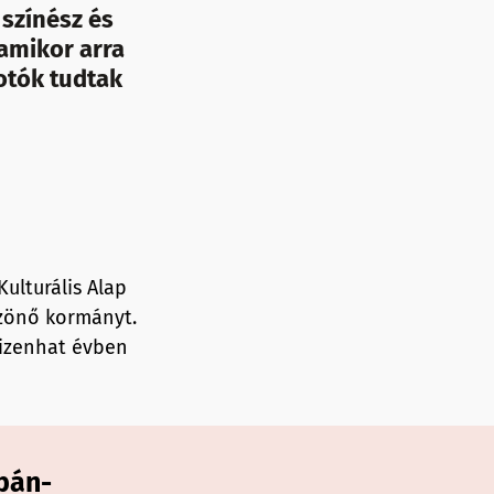
 színész és
 amikor arra
otók tudtak
ulturális Alap
szönő kormányt.
tizenhat évben
bán-