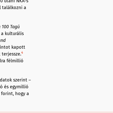
10 utáni NKA-s
 találkozni a
a 100 Tagú
 a kulturális
and
rintot kapott
4
terjessze.
ra félmillió
datok szerint –
ó és egymillió
 forint, hogy a