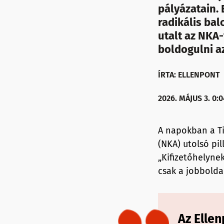
pályázatain. 
radikális bal
utalt az NKA-
boldogulni a
ÍRTA: ELLENPONT
2026. MÁJUS 3. 0:0
A napokban a Ti
(NKA) utolsó pi
„Kifizetőhelyne
csak a jobbolda
Az Elle