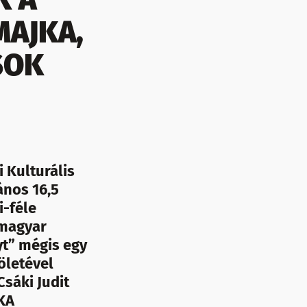
MAJKA,
SOK
 Kulturális
ános 16,5
i-féle
 magyar
yt” mégis egy
löletével
Csáki Judit
NKA