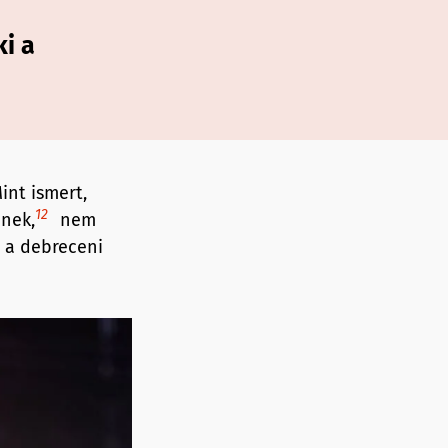
ki a
int ismert,
12
inek,
nem
a a debreceni