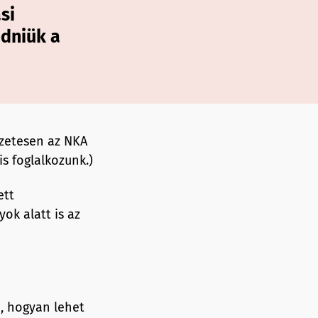
si
edniük a
szetesen az NKA
s foglalkozunk.)
ett
ok alatt is az
i, hogyan lehet