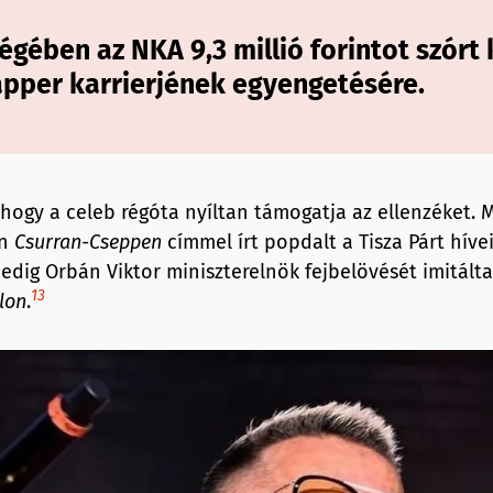
gében az NKA 9,3 millió forintot szórt 
rapper karrierjének egyengetésére.
hogy a celeb régóta nyíltan támogatja az ellenzéket. M
an
Csurran-Cseppen
címmel írt popdalt a Tisza Párt híve
edig Orbán Viktor miniszterelnök fejbelövését imitált
13
lon
.