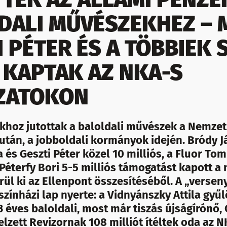
DALI MŰVÉSZEKHEZ – 
I PÉTER ÉS A TÖBBIEK 
 KAPTAK AZ NKA-S
ZATOKON
khoz jutottak a baloldali művészek a Nemzeti
után, a jobboldali kormányok idején. Bródy J
a és Geszti Péter közel 10 milliós, a Fluor Tom
Péterfy Bori 5-5 milliós támogatást kapott a
rül ki az Ellenpont összesítéséből. A „versen
 színházi lap nyerte: a Vidnyánszky Attila gyű
3 éves baloldali, most már tiszás újságírónő, 
lzett Revizornak 108 milliót ítéltek oda az 