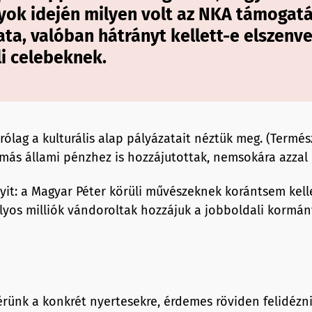
ok idején milyen volt az NKA támogatá
ata, valóban hátrányt kellett-e elszenv
li celebeknek.
rólag a kulturális alap pályázatait néztük meg. (Termé
más állami pénzhez is hozzájutottak, nemsokára azzal i
yit: a Magyar Péter körüli művészeknek korántsem kell
lyos milliók vándoroltak hozzájuk a jobboldali kormány
érünk a konkrét nyertesekre, érdemes röviden felidézn