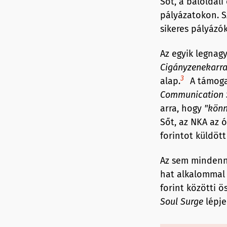
Sőt, a baloldali
pályázatokon. Sz
sikeres pályázók
Az egyik legnag
Cigányzenekarra
3
alap.
A támoga
C
ommunication
arra, hogy
"könn
Sőt, az NKA az ó
forintot küldöt
Az sem mindenna
hat alkalommal i
forint közötti ö
Soul Surge
lépje