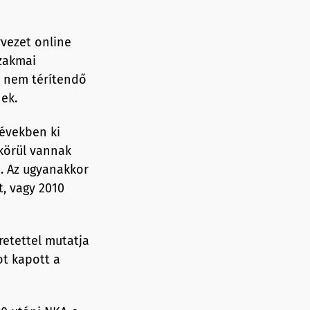
rvezet online
szakmai
a nem térítendő
ek.
 években ki
 körül vannak
. Az ugyanakkor
t, vagy 2010
retettel mutatja
ot kapott a