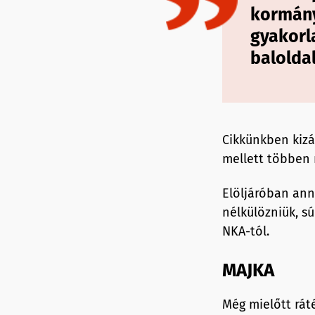
kormány
gyakorl
balolda
Cikkünkben kizá
mellett többen 
Elöljáróban ann
nélkülözniük, sú
NKA-tól.
MAJKA
Még mielőtt rát