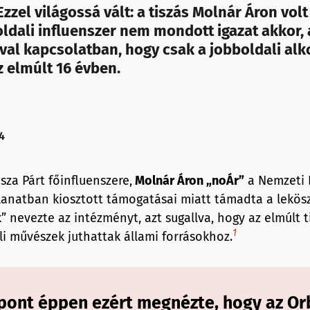
Ezzel világossá vált: a tiszás Molnár Áron volt
oldali influenszer nem mondott igazat akkor,
val kapcsolatban, hogy csak a jobboldali alk
z elmúlt 16 évben.
4
sza Párt főinfluenszere,
Molnár Áron „noÁr”
a Nemzeti K
llanatban kiosztott támogatásai miatt támadta a lekö
k” nevezte az intézményt, azt sugallva, hogy az elmúlt 
1
li művészek juthattak állami forrásokhoz.
npont éppen ezért megnézte, hogy az Or