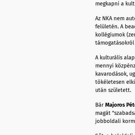
megkapni a kult
Az NKA nem auto
felületén. A be
kollégiumok (ze
támogatásokról 
A kulturális ala
mennyi közpénzh
kavarodások, ug
tökéletesen elk
után született.
Bár
Majoros Pét
magát "szabadsá
jobboldali korm