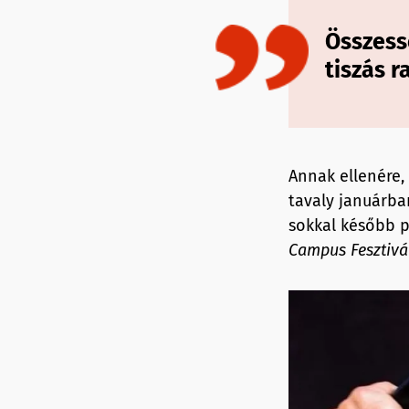
Összessé
tiszás 
Annak ellenére, 
tavaly januárb
sokkal később p
Campus Fesztivá