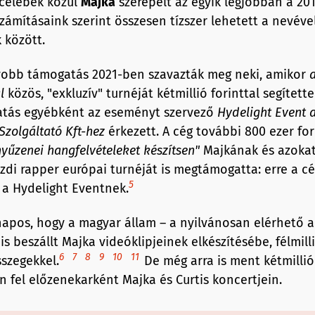
 celebek közül
Majka
szerepelt az egyik legjobban a 20
ámításaink szerint összesen tízszer lehetett a nevével
 között.
yobb támogatás 2021-ben szavazták meg neki, amikor
l
közös, "exkluzív" turnéját kétmillió forinttal segítette
tás egyébként az eseményt szervező
H
ydelight
E
vent 
S
zolgáltató
Kft-hez
érkezett. A cég további 800 ezer fo
yűzenei hangfelvételeket készítsen"
Majkának és azokat 
zdi rapper európai turnéját is megtámogatta: erre a cél
5
t a Hydelight Eventnek.
pos, hogy a magyar állam – a nyilvánosan elérhető a
s beszállt Majka videóklipjeinek elkészítésébe, félmilli
6
7
8
9
10
11
sszegekkel.
De még arra is ment kétmillió
n fel előzenekarként Majka és Curtis koncertjein.